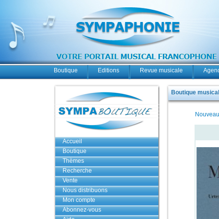
Boutique
Editions
Revue musicale
Agend
Boutique musicale
Nouveau
Accueil
Boutique
Thèmes
Recherche
Vente
Nous distribuons
Mon compte
Abonnez-vous