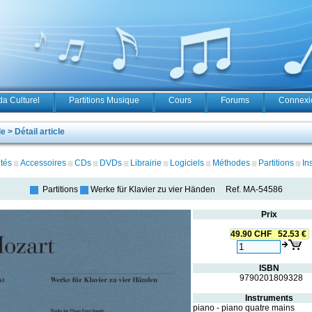
a Culturel
Partitions Musique
Cours
Forums
Connexio
 > Détail article
tés
Accessoires
CDs
DVDs
Librairie
Logiciels
Méthodes
Partitions
In
Partitions
Werke für Klavier zu vier Händen
Ref.
MA-54586
Prix
49.90 CHF 52.53 €
ISBN
9790201809328
Instruments
piano - piano quatre mains