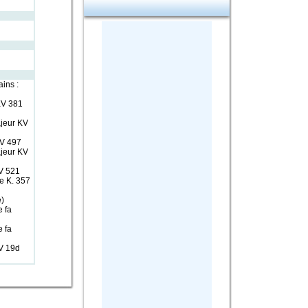
ins :
KV 381
jeur KV
KV 497
ajeur KV
V 521
e K. 357
)
 fa
 fa
V 19d