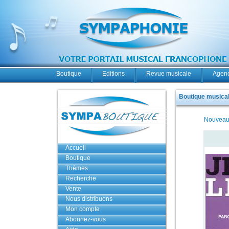
Boutique
Editions
Revue musicale
Agend
Boutique musicale
Nouveau
Accueil
Boutique
Thèmes
Recherche
Vente
Nous distribuons
Mon compte
Abonnez-vous