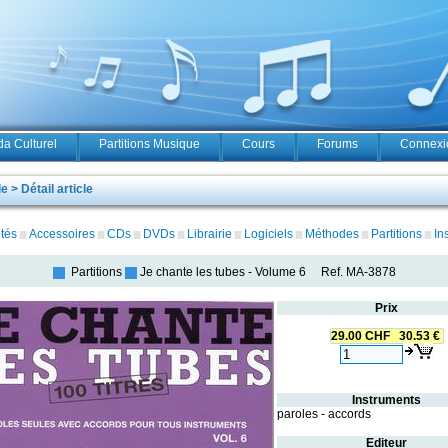
a Culturel
Partitions Musique
Cours
Forums
Connexio
 > Détail article
tés
Accessoires
CDs
DVDs
Librairie
Logiciels
Méthodes
Partitions
In
Partitions
Je chante les tubes
-
Volume 6
Ref.
MA-3878
Prix
29.00 CHF 30.53 €
Instruments
paroles - accords
Editeur