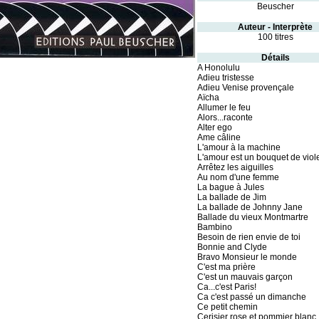
Beuscher
Auteur - Interprète
100 titres
Détails
A Honolulu
Adieu tristesse
Adieu Venise provençale
Aïcha
Allumer le feu
Alors...raconte
Alter ego
Ame câline
L'amour à la machine
L'amour est un bouquet de viole
Arrêtez les aiguilles
Au nom d'une femme
La bague à Jules
La ballade de Jim
La ballade de Johnny Jane
Ballade du vieux Montmartre
Bambino
Besoin de rien envie de toi
Bonnie and Clyde
Bravo Monsieur le monde
C'est ma prière
C'est un mauvais garçon
Ca...c'est Paris!
Ca c'est passé un dimanche
Ce petit chemin
Cerisier rose et pommier blanc