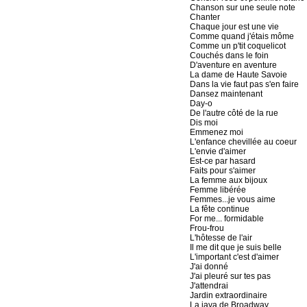
Chanson sur une seule note
Chanter
Chaque jour est une vie
Comme quand j'étais môme
Comme un p'tit coquelicot
Couchés dans le foin
D'aventure en aventure
La dame de Haute Savoie
Dans la vie faut pas s'en faire
Dansez maintenant
Day-o
De l'autre côté de la rue
Dis moi
Emmenez moi
L'enfance chevillée au coeur
L'envie d'aimer
Est-ce par hasard
Faits pour s'aimer
La femme aux bijoux
Femme libérée
Femmes...je vous aime
La fête continue
For me... formidable
Frou-frou
L'hôtesse de l'air
Il me dit que je suis belle
L'important c'est d'aimer
J'ai donné
J'ai pleuré sur tes pas
J'attendrai
Jardin extraordinaire
La java de Broadway