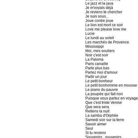
Le jazz et la java
Je m'voyais déjà
Je reviens te chercher
Je suis sous...
Joue contre joue
Le lion est mort ce soir
Love me please love me
Lucie
Le lundi au soleil
Les marchés de Provence
Mississippi
Moi, mes souliers
Noir c'est noir
La Paloma
Paris canaille
Parle plus bas
Parlez moi d'amour
Partir un jour
Le petit bonheur
Le petit bonhomme en mousse
Le piano du pauvre
La poupée qui fait non
Puisque vous partez en voyage
Que c'est triste Venise
Que sera sera
Retiens la nuit
La samba d'Orphée
Samedi soir sur la terre
Savoir aimer
Seul
Si tu reviens
Souvenirs...souvenirs