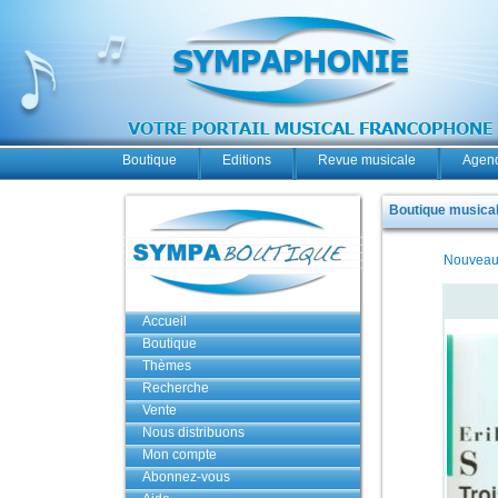
Boutique
Editions
Revue musicale
Agend
Boutique musicale
Nouveau
Accueil
Boutique
Thèmes
Recherche
Vente
Nous distribuons
Mon compte
Abonnez-vous