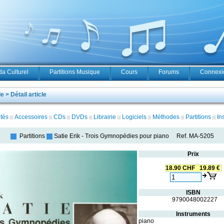
a Culturel
Partitions Musique
Cours
Forums
Connexio
 > Détail article
tés
Accessoires
CDs
DVDs
Librairie
Logiciels
Méthodes
Partitions
In
Partitions
Satie Erik
-
Trois Gymnopédies pour piano
Ref.
MA-5205
Prix
18.90 CHF 19.89 €
ISBN
9790048002227
Instruments
piano