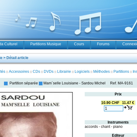
a Culturel
Partitions Musique
Cours
Forums
Connexio
 > Détail article
tés
Accessoires
CDs
DVDs
Librairie
Logiciels
Méthodes
Partitions
In
Partition séparée
Mam´selle Louisiane
-
Sardou Michel
Ref.
MA-9161
Prix
10.90 CHF 11.47 €
Instruments
accords - chant - piano
Editeur