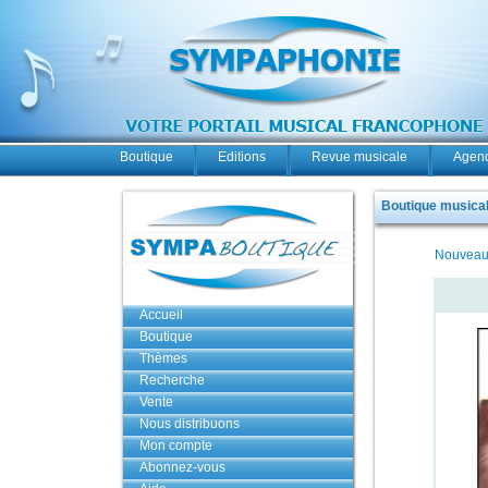
Boutique
Editions
Revue musicale
Agend
Boutique musicale
Nouveau
Accueil
Boutique
Thèmes
Recherche
Vente
Nous distribuons
Mon compte
Abonnez-vous