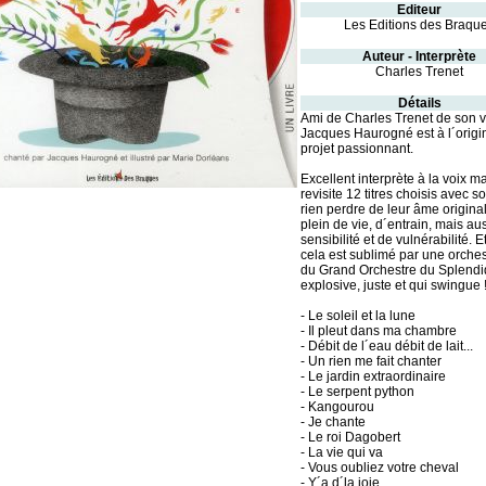
Editeur
Les Editions des Braqu
Auteur - Interprète
Charles Trenet
Détails
Ami de Charles Trenet de son v
Jacques Haurogné est à l´origi
projet passionnant.
Excellent interprète à la voix ma
revisite 12 titres choisis avec s
rien perdre de leur âme original
plein de vie, d´entrain, mais au
sensibilité et de vulnérabilité. Et
cela est sublimé par une orches
du Grand Orchestre du Splendi
explosive, juste et qui swingue 
- Le soleil et la lune
- Il pleut dans ma chambre
- Débit de l´eau débit de lait...
- Un rien me fait chanter
- Le jardin extraordinaire
- Le serpent python
- Kangourou
- Je chante
- Le roi Dagobert
- La vie qui va
- Vous oubliez votre cheval
- Y´a d´la joie