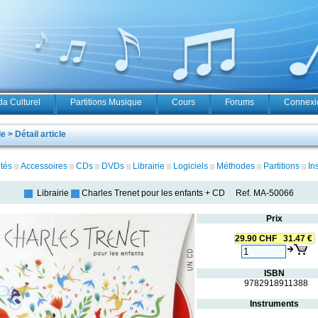
a Culturel
Partitions Musique
Cours
Forums
Connexio
 > Détail article
tés
Accessoires
CDs
DVDs
Librairie
Logiciels
Méthodes
Partitions
In
Librairie
Charles Trenet pour les enfants + CD
Ref.
MA-50066
Prix
29.90 CHF 31.47 €
ISBN
9782918911388
Instruments