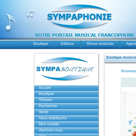
Boutique
Editions
Revue musicale
Agend
Boutique musicale
Nouveau
Accueil
Boutique
Thèmes
Recherche
Vente
Nous distribuons
Mon compte
Abonnez-vous