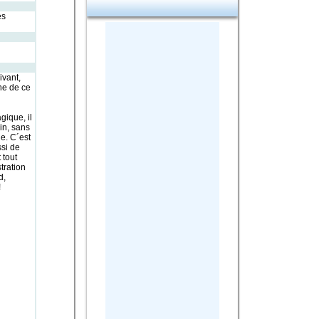
es
ivant,
ne de ce
gique, il
oin, sans
e. C´est
ssi de
 tout
tration
d,
!