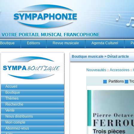
Boutique
Editions
Revue musicale
Agenda Culturel
P
Boutique musicale > Détail article
Nouveautés
Accessoires
Partitions
Tro
Accueil
Boutique
Thèmes
Recherche
Vente
Nous distribuons
Mon compte
Abonnez-vous