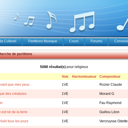
a Culturel
Partitions Musique
Cours
Forums
Connexio
erche de partitions
5088 résultat(s)
pour religieux
Voix
Harmonisateur
Compositeur
avant que mes yeux
1VE
Rozier Claude
que des créatures
1VE
Morard G.
in
1VE
Fau Raymond
 est né de la terre
1VE
Guillou Léon
Noël tous les jours
1VE
Vercruysse Odette