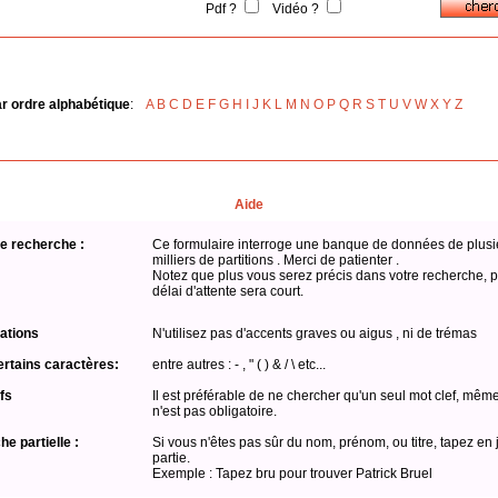
Pdf ?
Vidéo ?
ar ordre alphabétique
:
A
B
C
D
E
F
G
H
I
J
K
L
M
N
O
P
Q
R
S
T
U
V
W
X
Y
Z
Aide
e recherche :
Ce formulaire interroge une banque de données de plusi
milliers de partitions . Merci de patienter .
Notez que plus vous serez précis dans votre recherche, p
délai d'attente sera court.
ations
N'utilisez pas d'accents graves ou aigus , ni de trémas
ertains caractères:
entre autres : - , " ( ) & / \ etc...
fs
Il est préférable de ne chercher qu'un seul mot clef, même
n'est pas obligatoire.
e partielle :
Si vous n'êtes pas sûr du nom, prénom, ou titre, tapez en 
partie.
Exemple : Tapez bru pour trouver Patrick Bruel