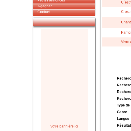
Petites annonces
C´est 
A gagner
C´est 
Contact
Chant
Par to
Vivre 
Recherc
Recherc
Recherc
Recherc
Type de 
Genre
Langue
Résultat
Votre bannière ici