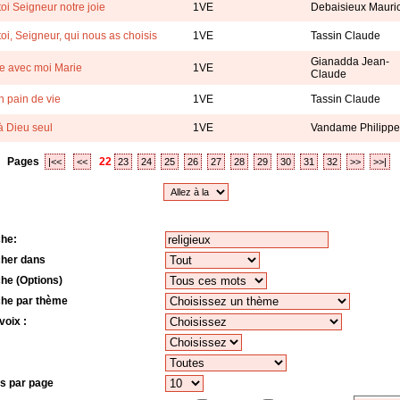
toi Seigneur notre joie
1VE
Debaisieux Mauri
toi, Seigneur, qui nous as choisis
1VE
Tassin Claude
Gianadda Jean-
e avec moi Marie
1VE
Claude
n pain de vie
1VE
Tassin Claude
à Dieu seul
1VE
Vandame Philippe
Pages
22
|<<
<<
23
24
25
26
27
28
29
30
31
32
>>
>>|
he:
her dans
he (Options)
he par thème
voix :
s par page