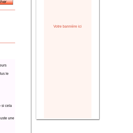
Votre bannière ici
eurs
lus le
 si cela
juste une