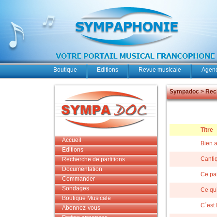
Boutique
Editions
Revue musicale
Agend
Sympadoc > Rech
Titre
Accueil
Bien 
Editions
Canti
Recherche de partitions
Documentation
Ce pa
Commander
Sondages
Ce qui
Boutique Musicale
C´est 
Abonnez-vous