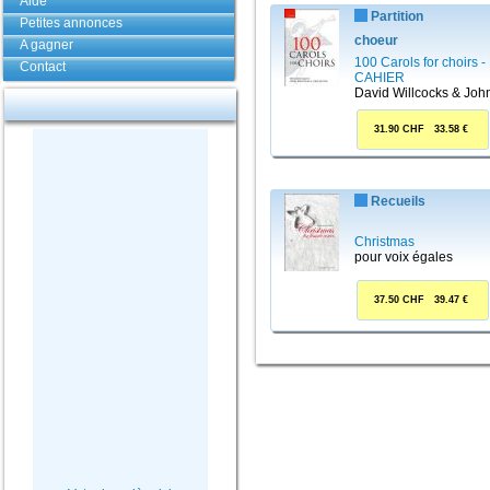
Aide
Partition
Petites annonces
choeur
A gagner
100 Carols for choirs 
Contact
CAHIER
David Willcocks & John
31.90 CHF 33.58 €
Recueils
Christmas
pour voix égales
37.50 CHF 39.47 €