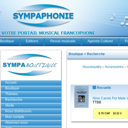
Boutique
Editions
Revue musicale
Agenda Culturel
P
Boutique > Recherche
Nouveautés
Accessoires
Accueil
Recueils
Boutique
Thèmes
Nine Carols For Male 
Recherche
TTBB
Vente
Nous distribuons
9.70 CHF 10.21 €
Mon compte
Abonnez-vous