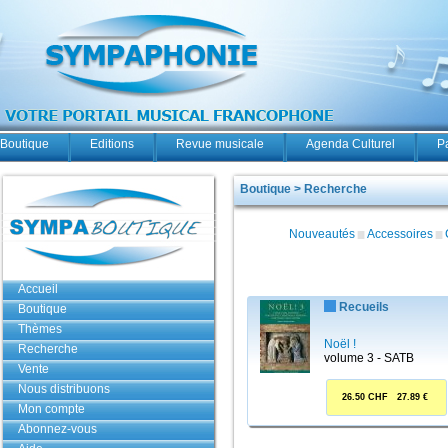
Boutique
Editions
Revue musicale
Agenda Culturel
P
Boutique > Recherche
Nouveautés
Accessoires
Accueil
Recueils
Boutique
Thèmes
Noël !
Recherche
volume 3 - SATB
Vente
Nous distribuons
26.50 CHF 27.89 €
Mon compte
Abonnez-vous