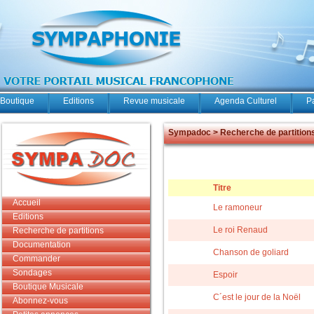
Boutique
Editions
Revue musicale
Agenda Culturel
P
Sympadoc > Recherche de partition
Titre
Accueil
Le ramoneur
Editions
Le roi Renaud
Recherche de partitions
Documentation
Chanson de goliard
Commander
Sondages
Espoir
Boutique Musicale
C´est le jour de la Noël
Abonnez-vous