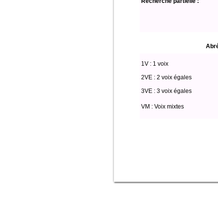
Recherche partielle :
Abré
1V : 1 voix
2VE : 2 voix égales
3VE : 3 voix égales
VM : Voix mixtes
Select * from partitio where (voix l